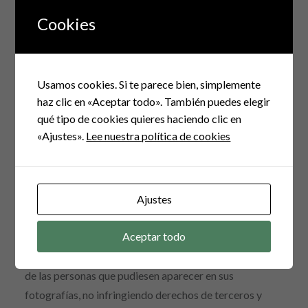
Cookies
El premio no podrá ser canjeado por su valor en
metálico.
Usamos cookies. Si te parece bien, simplemente
6. Cesión de derechos
haz clic en «Aceptar todo». También puedes elegir
qué tipo de cookies quieres haciendo clic en
Los participantes asumen la responsabilidad en cuanto
«Ajustes».
Lee nuestra política de cookies
a la autoría y originalidad de las imágenes que envíen y
ceden los derechos de reproducción y comunicación de
sus fotografías, con el fin de que el Organizador pueda
Ajustes
usarlas en cualquiera de los canales necesarios, a
efectos de comunicación y divulgación.
Aceptar todo
Los participantes velarán por los derechos de imagen
de las personas que pudiesen aparecer en sus
fotografías, no infringiendo derechos de terceros y