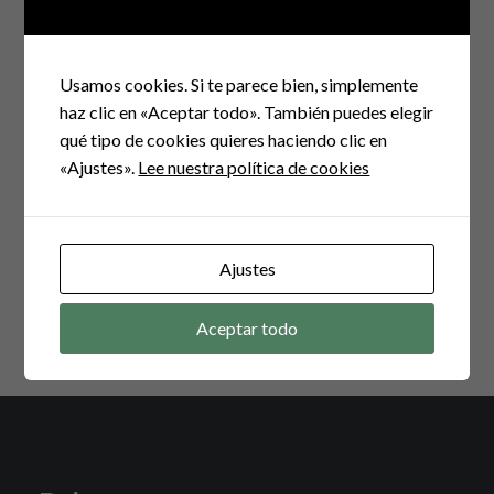
Navegación
Usamos cookies. Si te parece bien, simplemente
de
haz clic en «Aceptar todo». También puedes elegir
ENTRADA ANTERIOR
qué tipo de cookies quieres haciendo clic en
entradas
Guiso de calabaza
«Ajustes».
Lee nuestra política de cookies
ENTRADA SIGUIENTE
Sorteo estuche de vapor microondas
Ajustes
Aceptar todo