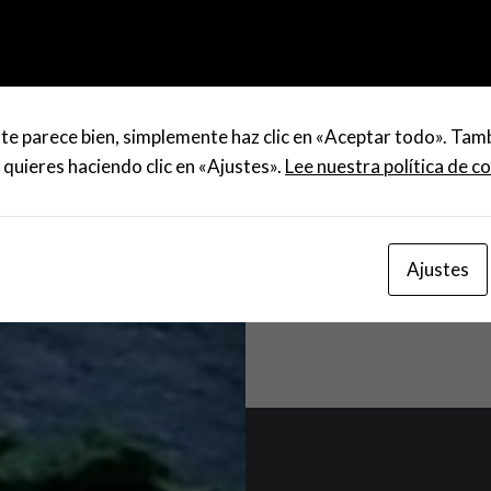
Navegación
de
entradas
te parece bien, simplemente haz clic en «Aceptar todo». Tam
 quieres haciendo clic en «Ajustes».
Lee nuestra política de c
T
Ajustes