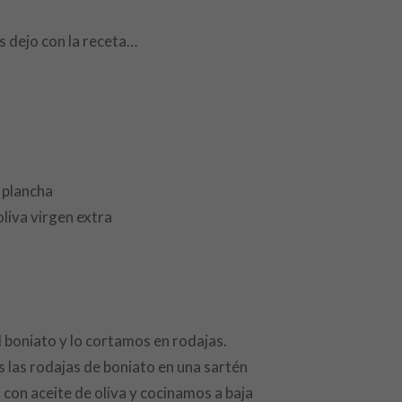
s dejo con la receta…
 plancha
oliva virgen extra
 boniato y lo cortamos en rodajas.
las rodajas de boniato en una sartén
con aceite de oliva y cocinamos a baja