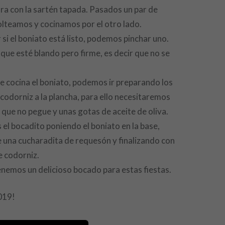
a con la sartén tapada. Pasados un par de
lteamos y cocinamos por el otro lado.
 si el boniato está listo, podemos pinchar uno.
s que esté blando pero firme, es decir que no se
e cocina el boniato, podemos ir preparando los
codorniz a la plancha, para ello necesitaremos
 que no pegue y unas gotas de aceite de oliva.
l bocadito poniendo el boniato en la base,
 una cucharadita de requesón y finalizando con
e codorniz.
tenemos un delicioso bocado para estas fiestas.
019!