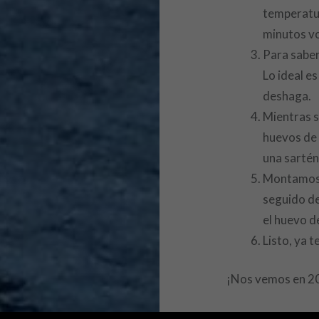
temperatur
minutos vo
Para saber
Lo ideal e
deshaga.
Mientras s
huevos de 
una sartén
Montamos e
seguido de
el huevo d
Listo, ya 
¡Nos vemos en 2