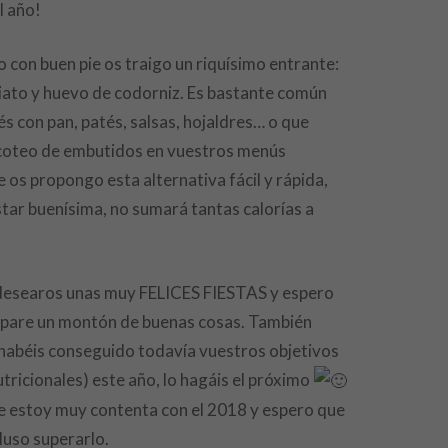
l año!
o con buen pie os traigo un riquísimo entrante:
iato y huevo de codorniz. Es bastante común
s con pan, patés, salsas, hojaldres… o que
picoteo de embutidos en vuestros menús
e os propongo esta alternativa fácil y rápida,
tar buenísima, no sumará tantas calorías a
desearos unas muy FELICES FIESTAS y espero
epare un montón de buenas cosas. También
 habéis conseguido todavía vuestros objetivos
tricionales) este año, lo hagáis el próximo
 estoy muy contenta con el 2018 y espero que
luso superarlo.