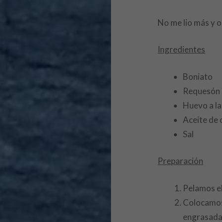
No me lio más y o
Ingredientes
Boniato
Requesón
Huevo a la
Aceite de 
Sal
Preparación
Pelamos el
Colocamos 
engrasada 