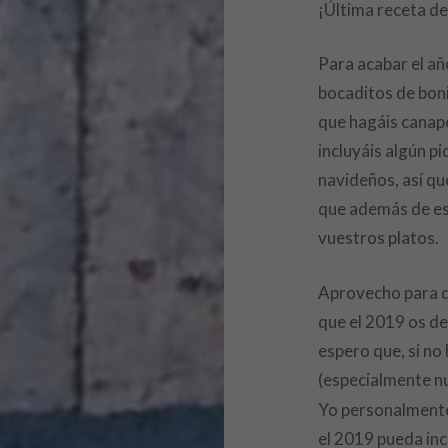
¡Última receta de
Para acabar el añ
bocaditos de bon
que hagáis canapé
incluyáis algún 
navideños, así qu
que además de es
vuestros platos.
Aprovecho para 
que el 2019 os d
espero que, si no
(especialmente nu
Yo personalmente
el 2019 pueda inc