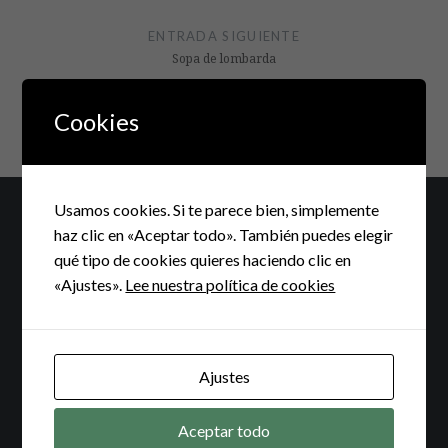
ENTRADA SIGUIENTE
Sopa de lombarda
Cookies
Usamos cookies. Si te parece bien, simplemente
haz clic en «Aceptar todo». También puedes elegir
qué tipo de cookies quieres haciendo clic en
Deja una respuesta
«Ajustes».
Lee nuestra política de cookies
Tu dirección de correo electrónico no será publicada.
Los campos obligatorios están marcados con
*
Ajustes
COMENTARIO
*
Aceptar todo