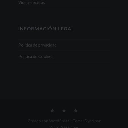
Vídeo-recetas
INFORMACIÓN LEGAL
Política de privacidad
Política de Cookies
ESTA
Recetas
Contacto
SOY
YO,
Creado con WordPress
|
Tema: Dyad por
ESTO
WordPress.com
.