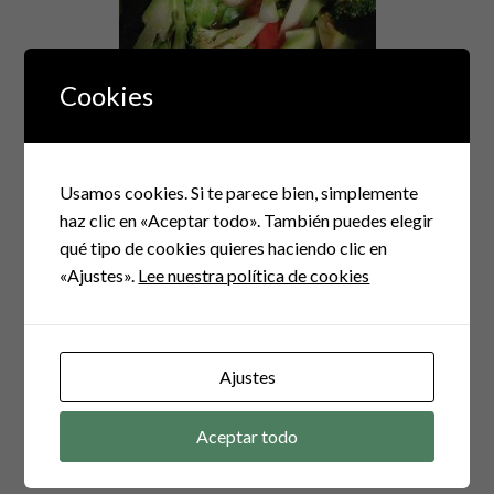
Cookies
Usamos cookies. Si te parece bien, simplemente
haz clic en «Aceptar todo». También puedes elegir
Navegación
qué tipo de cookies quieres haciendo clic en
de
«Ajustes».
Lee nuestra política de cookies
ENTRADA ANTERIOR
entradas
Salteado de pavo con anacardos y aceitunas negras
Ajustes
ENTRADA SIGUIENTE
Ensalada clásica
Aceptar todo