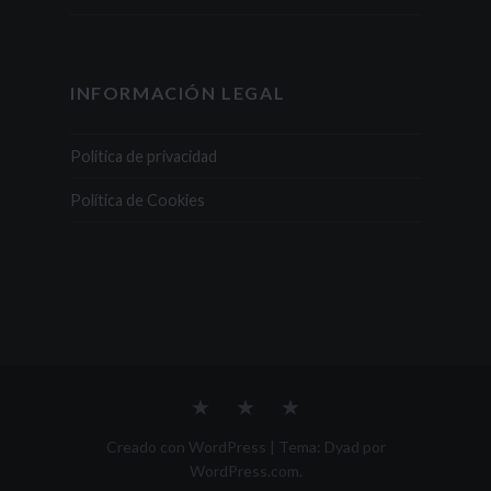
INFORMACIÓN LEGAL
Política de privacidad
Política de Cookies
ESTA
Recetas
Contacto
SOY
YO,
Creado con WordPress
|
Tema: Dyad por
ESTO
WordPress.com
.
ES