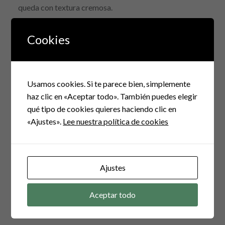
queda con textura cremosa.
Espero que os guste, ya me contaréis las variaciones
Cookies
que hacéis con esta receta.
¡Hasta pronto!
Usamos cookies. Si te parece bien, simplemente
haz clic en «Aceptar todo». También puedes elegir
qué tipo de cookies quieres haciendo clic en
«Ajustes».
Lee nuestra política de cookies
Navegación
de
ENTRADA ANTERIOR
entradas
Ensalada de cuscús con salsa de yogur
Ajustes
Aceptar todo
ENTRADA SIGUIENTE
Ensalada de judías verdes