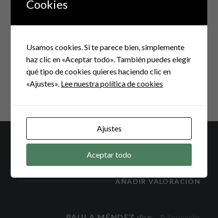
Cookies
ENTRADA ANTERIOR
entradas
Pan integral con chocolate y nueces
Usamos cookies. Si te parece bien, simplemente
ENTRADA SIGUIENTE
haz clic en «Aceptar todo». También puedes elegir
Galletas con chocolate
qué tipo de cookies quieres haciendo clic en
«Ajustes».
Lee nuestra política de cookies
Ajustes
Aceptar todo
Plural: 2 Comentarios
AÑADIR VALORACIÓN
PAULA MÉNDEZ
dice:
Responder