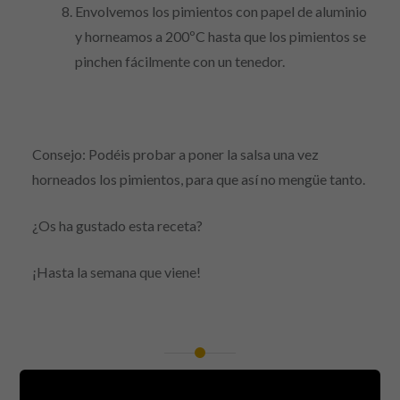
Envolvemos los pimientos con papel de aluminio
y horneamos a 200ºC hasta que los pimientos se
pinchen fácilmente con un tenedor.
Consejo: Podéis probar a poner la salsa una vez
horneados los pimientos, para que así no mengüe tanto.
¿Os ha gustado esta receta?
¡Hasta la semana que viene!
Navegación
de