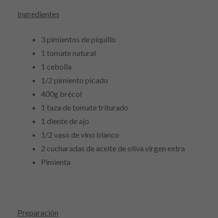
Ingredientes
3 pimientos de piquillo
1 tomate natural
1 cebolla
1/2 pimiento picado
400g brécol
1 taza de tomate triturado
1 diente de ajo
1/2 vaso de vino blanco
2 cucharadas de aceite de oliva virgen extra
Pimienta
Preparación