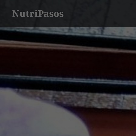
Saltar
NutriPasos
contenido