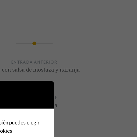
ENTRADA ANTERIOR
o con salsa de mostaza y naranja
ENTRADA SIGUIENTE
Ensalada campera
bién puedes elegir
ookies