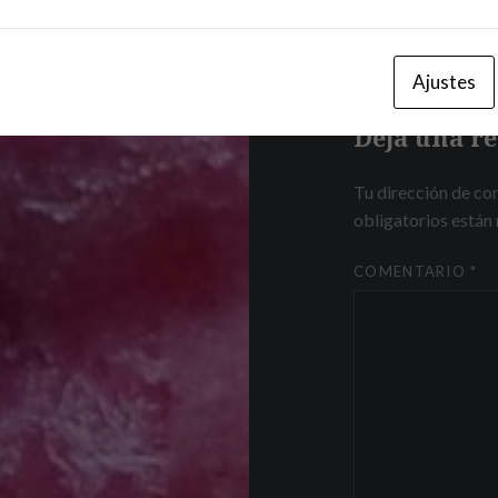
Ajustes
Deja una r
Tu dirección de cor
obligatorios está
COMENTARIO
*