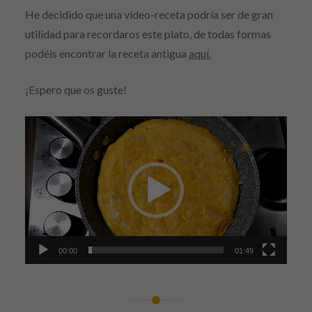
He decidido que una vídeo-receta podría ser de gran
utilidad para recordaros este plato, de todas formas
podéis encontrar la receta antigua
aquí.
¡Espero que os guste!
Reproductor
de
vídeo
00:00
01:49
Navegación