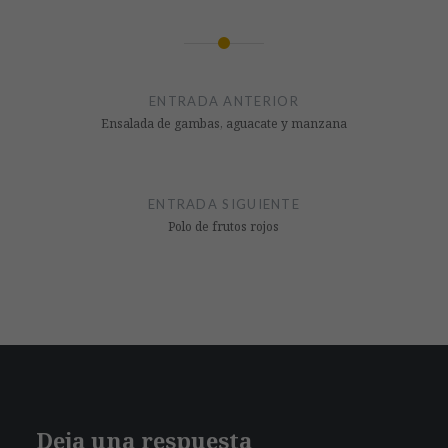
Navegación
de
ENTRADA ANTERIOR
entradas
Ensalada de gambas, aguacate y manzana
ENTRADA SIGUIENTE
Polo de frutos rojos
Deja una respuesta